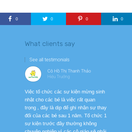
0
0
0
0
What clients say
See all testimonials
Cô Hồ Thị Thanh Thảo
Hiệu Trưởng
Việc tổ chức các sự kiện mừng sinh
Chương tr
nhật cho các bé là việc rất quan
thương ph
trọng , đây là dịp để ghi nhận sự thay
dàng thực
đổi của các bé sau 1 năm. Tổ chức 1
cho các b
sự kiện trước đây thường không
sức khỏe 
chuyên nghiệp vì các cô giáo sẽ phải