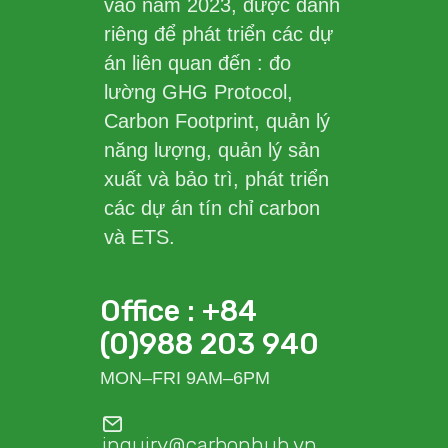
vào năm 2023, được dành
riêng để phát triển các dự
án liên quan đến : đo
lường GHG Protocol,
Carbon Footprint, quản lý
năng lượng, quản lý sản
xuất và bảo trì, phát triển
các dự án tín chỉ carbon
và ETS.
Office : +84
(0)988 203 940
MON–FRI 9AM–6PM
inquiry@carbonhub.vn