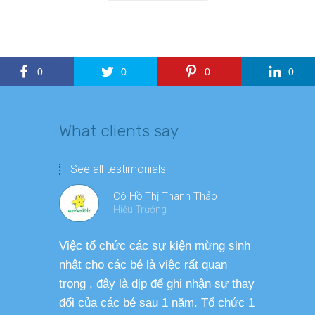
0
0
0
0
What clients say
See all testimonials
Cô Hồ Thị Thanh Thảo
Hiệu Trưởng
Việc tổ chức các sự kiện mừng sinh
Chương tr
nhật cho các bé là việc rất quan
thương ph
trọng , đây là dịp để ghi nhận sự thay
dàng thực
đổi của các bé sau 1 năm. Tổ chức 1
cho các b