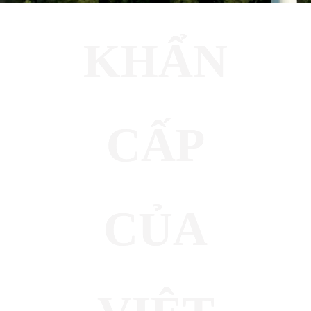
KHẨN
CẤP
CỦA