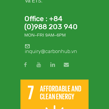
và ETS.
Office : +84
(0)988 203 940
MON–FRI 9AM–6PM
inquiry@carbonhub.vn