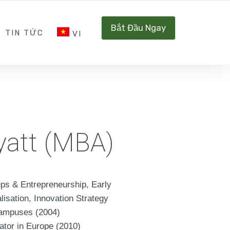
INQUIRY@CARBONHUB.VN
SOCIAL NETWORK
Bắt Đầu Ngay
TIN TỨC
VI
yatt (MBA)
ups & Entrepreneurship, Early
sation, Innovation Strategy
campuses (2004)
ator in Europe (2010)