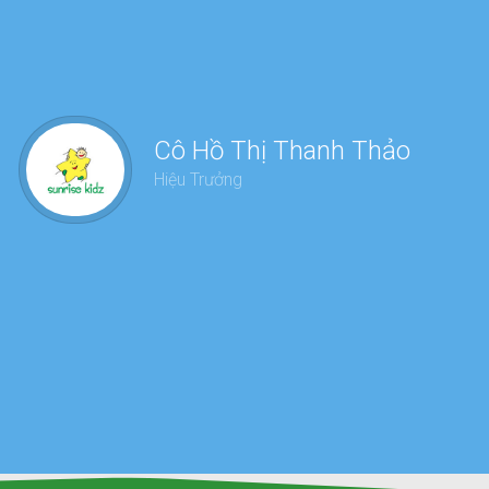
Chư
Cô Hồ Thị Thanh Thảo
dàn
Hiệu Trưởng
sức