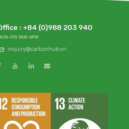
Office : +84 (0)988 203 940
MON–FRI 9AM–6PM
inquiry@carbonhub.vn