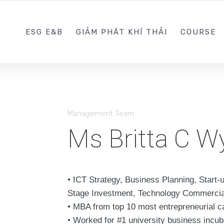
0988203940
ESG E&B
GIẢM PHÁT KHÍ THẢI
COURSE
Management Team
Ms Britta C W
•
ICT Strategy, Business Planning, Start-
Stage Investment, Technology Commerciali
•
MBA from top 10 most entrepreneurial 
•
Worked for #1 university business incub