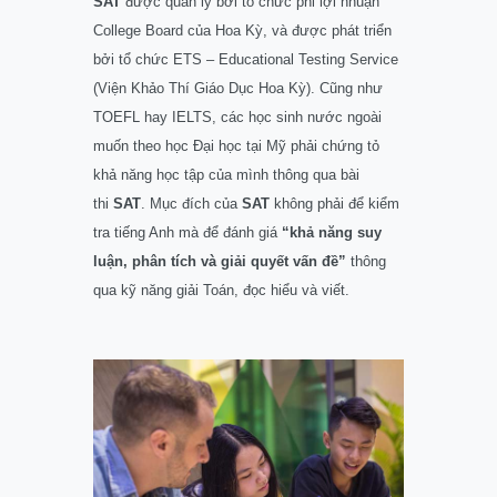
SAT
được quản lý bởi tổ chức phi lợi nhuận
College Board của Hoa Kỳ, và được phát triển
bởi tổ chức ETS – Educational Testing Service
(Viện Khảo Thí Giáo Dục Hoa Kỳ). Cũng như
TOEFL hay IELTS, các học sinh nước ngoài
muốn theo học Đại học tại Mỹ phải chứng tỏ
khả năng học tập của mình thông qua bài
thi
SAT
. Mục đích của
SAT
không phải để kiểm
tra tiếng Anh mà để đánh giá
“khả năng suy
luận, phân tích và giải quyết vấn đề”
thông
qua kỹ năng giải Toán, đọc hiểu và viết.