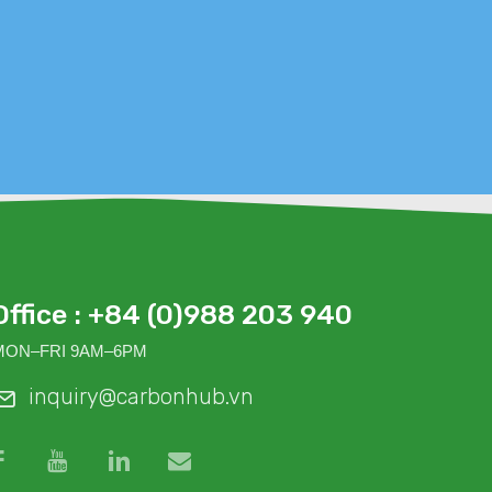
sức
Office : +84 (0)988 203 940
MON–FRI 9AM–6PM
inquiry@carbonhub.vn