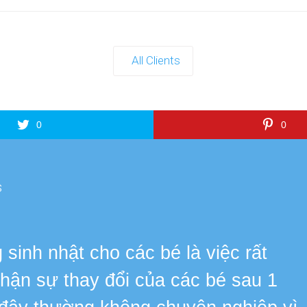
All Clients
0
0
s
sinh nhật cho các bé là việc rất
 nhận sự thay đổi của các bé sau 1