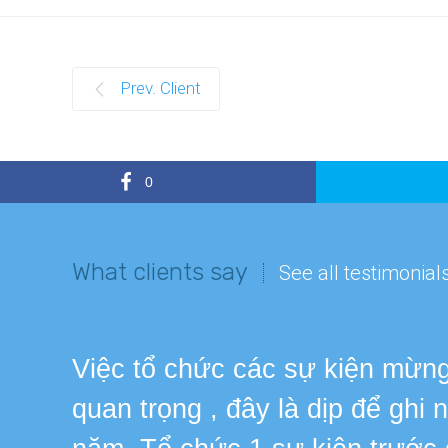
Prev. Client
0
What clients say
See all testimonial
Việc tổ chức các sự kiện mừng 
quan trọng , đây là dịp để ghi