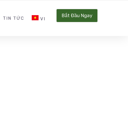
INQUIRY@CARBONHUB.VN
SOCIAL NETWORK
Bắt Đầu Ngay
TIN TỨC
VI