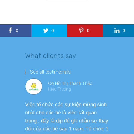
0
0
0
0
What clients say
See all testimonials
Cô Hồ Thị Thanh Thảo
Hiệu Trưởng
Việc tổ chức các sự kiện mừng sinh
Chương tr
nhật cho các bé là việc rất quan
thương ph
trọng , đây là dịp để ghi nhận sự thay
dàng thực
đổi của các bé sau 1 năm. Tổ chức 1
cho các b