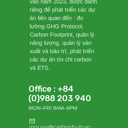
vào năm 2023, được dành
riêng để phát triển các dự
án liên quan đến : đo
lường GHG Protocol,
Carbon Footprint, quản lý
năng lượng, quản lý sản
xuất và bảo trì, phát triển
các dự án tín chỉ carbon
và ETS.
Office : +84
(0)988 203 940
MON–FRI 9AM–6PM
inquiry@carbonhub.vn