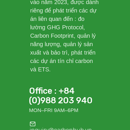
vào năm 2023, được dành
riêng để phát triển các dự
án liên quan đến : đo
lường GHG Protocol,
Carbon Footprint, quản lý
năng lượng, quản lý sản
xuất và bảo trì, phát triển
các dự án tín chỉ carbon
và ETS.
Office : +84
(0)988 203 940
MON–FRI 9AM–6PM
inquiry@carbonhub.vn