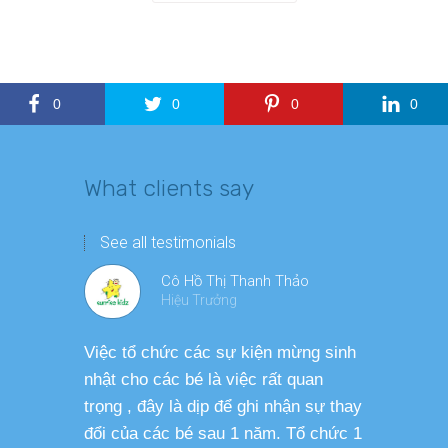
0
0
0
0
What clients say
See all testimonials
Cô Hồ Thị Thanh Thảo
Hiệu Trưởng
Việc tổ chức các sự kiện mừng sinh
Chương tr
nhật cho các bé là việc rất quan
thương ph
trọng , đây là dịp để ghi nhận sự thay
dàng thực
đổi của các bé sau 1 năm. Tổ chức 1
cho các b