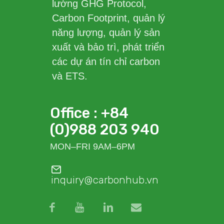
lường GHG Protocol,
Carbon Footprint, quản lý
năng lượng, quản lý sản
xuất và bảo trì, phát triển
các dự án tín chỉ carbon
và ETS.
Office : +84
(0)988 203 940
MON–FRI 9AM–6PM
inquiry@carbonhub.vn