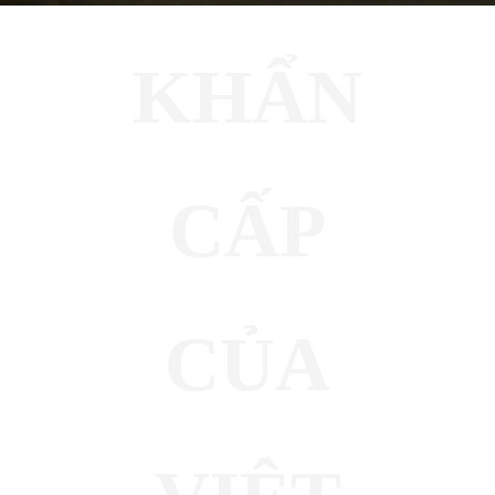
KHẨN
CẤP
CỦA