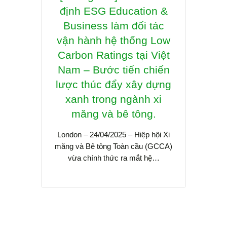
định ESG Education &
quyề
Business làm đối tác
lý p
vận hành hệ thống Low
gi
Carbon Ratings tại Việt
Educ
Nam – Bước tiến chiến
th
lược thúc đẩy xây dựng
chu
xanh trong ngành xi
măng và bê tông.
Sidsa 
Busine
London – 24/04/2025 – Hiệp hội Xi
tác qu
măng và Bê tông Toàn cầu (GCCA)
vừa chính thức ra mắt hệ…