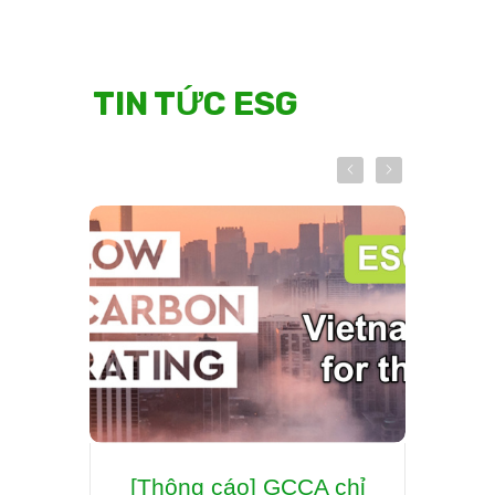
TIN TỨC ESG
[Thông cáo] GCCA chỉ
Hợp 