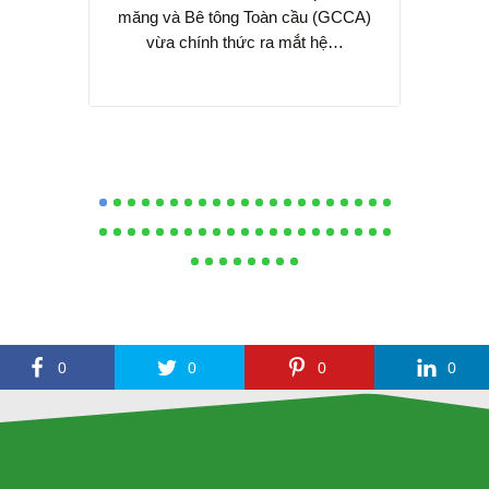
tác qu
măng và Bê tông Toàn cầu (GCCA)
vừa chính thức ra mắt hệ…
0
0
0
0