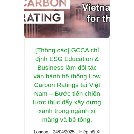
[Thông cáo] GCCA chỉ
Hợp 
định ESG Education &
quyề
Business làm đối tác
lý p
vận hành hệ thống Low
gi
Carbon Ratings tại Việt
Educ
Nam – Bước tiến chiến
th
lược thúc đẩy xây dựng
chu
xanh trong ngành xi
măng và bê tông.
Sidsa 
Busine
London – 24/04/2025 – Hiệp hội Xi