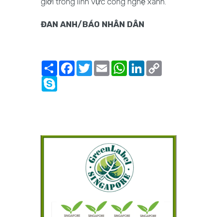
giới trong lĩnh vực công nghệ xanh.
ĐAN ANH/BÁO NHÂN DÂN
Share
Facebook
Twitter
Email
WhatsApp
LinkedIn
Copy
Link
Skype