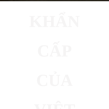
KHẨN
CẤP
CỦA